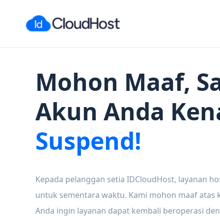
Mohon Maaf, Sa
Akun Anda Ken
Suspend!
Kepada pelanggan setia IDCloudHost, layanan ho
untuk sementara waktu. Kami mohon maaf atas ke
Anda ingin layanan dapat kembali beroperasi den